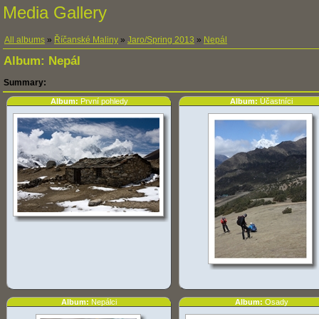
Media Gallery
All albums
»
Říčanské Maliny
»
Jaro/Spring 2013
»
Nepál
Album:
Nepál
Summary:
Album:
První pohledy
Album:
Účastníci
Album:
Nepálci
Album:
Osady