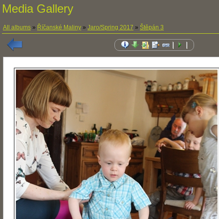
Media Gallery
All albums
»
Říčanské Maliny
»
Jaro/Spring 2017
»
Štěpán 3