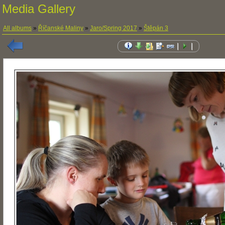
Media Gallery
All albums
»
Říčanské Maliny
»
Jaro/Spring 2017
»
Štěpán 3