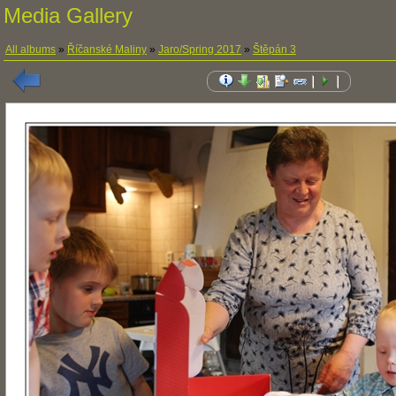
Media Gallery
All albums
»
Říčanské Maliny
»
Jaro/Spring 2017
»
Štěpán 3