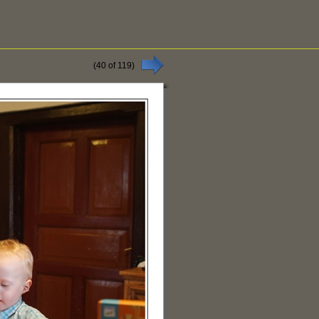
(
40
of
119
)