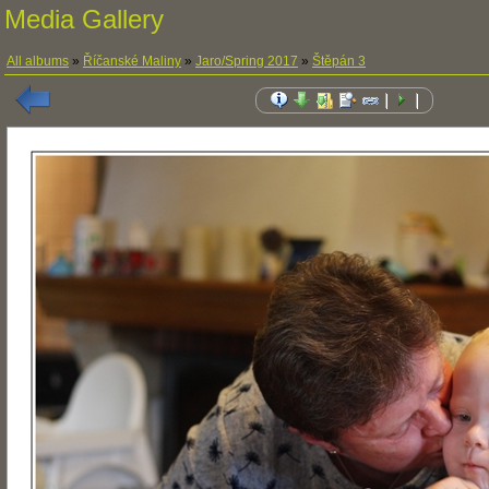
Media Gallery
All albums
»
Říčanské Maliny
»
Jaro/Spring 2017
»
Štěpán 3