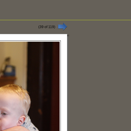
(
39
of
119
)