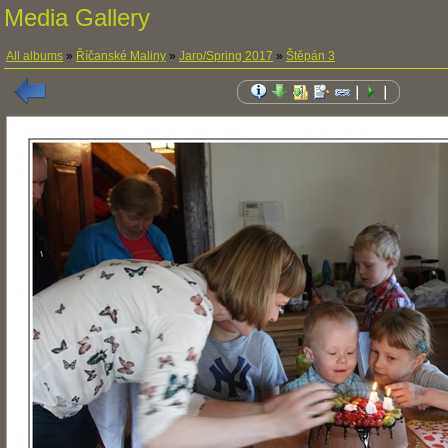
Media Gallery
All albums
»
Říčanské Maliny
»
Jaro/Spring 2017
»
Štěpán 3