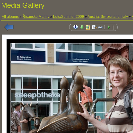
Media Gallery
All albums
»
Říčanské Maliny
»
Léto/Summer 2009
»
Austria, Switzerland, Italy
»