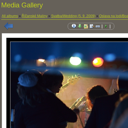
Media Gallery
All albums
»
Říčanské Maliny
»
Svatba/Wedding (5. 9. 2009)
»
Oslava na lodi/Boa