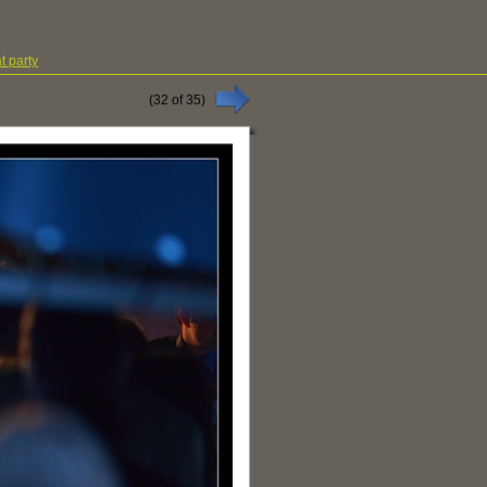
t party
(
32
of
35
)