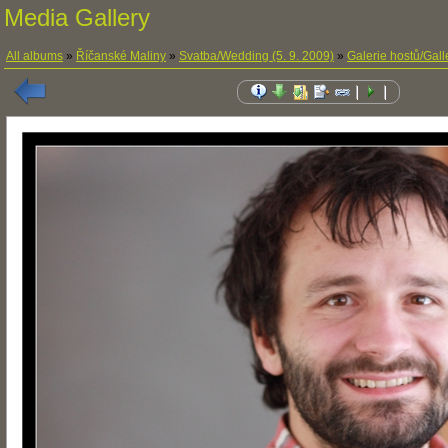
Media Gallery
All albums
»
Říčanské Maliny
»
Svatba/Wedding (5. 9. 2009)
»
Galerie hostů/Gall