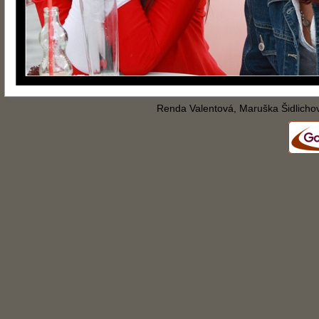
Renda Valentová, Maruška Šidlicho