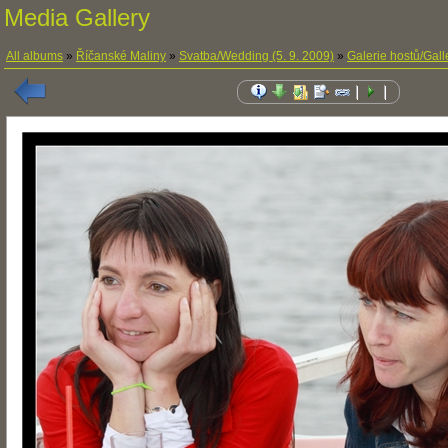
Media Gallery
All albums
»
Říčanské Maliny
»
Svatba/Wedding (5. 9. 2009)
»
Galerie hostů/Gall