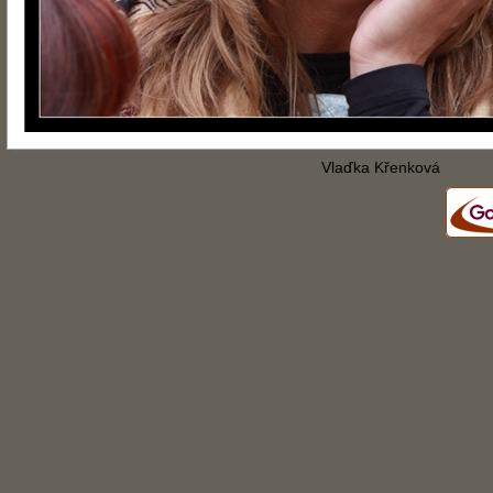
Vlaďka Křenková