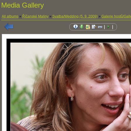
Media Gallery
All albums
»
Říčanské Maliny
»
Svatba/Wedding (5. 9. 2009)
»
Galerie hostů/Gall