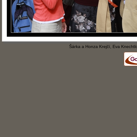
Šárka a Honza Krejčí, Eva Knechtl