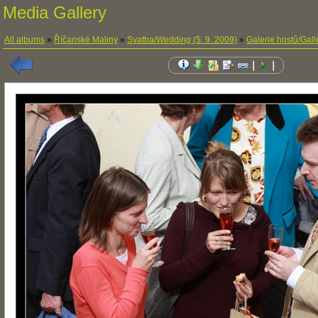
Media Gallery
All albums
»
Říčanské Maliny
»
Svatba/Wedding (5. 9. 2009)
»
Galerie hostů/Gall