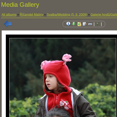
Media Gallery
All albums
»
Říčanské Maliny
»
Svatba/Wedding (5. 9. 2009)
»
Galerie hostů/Gall