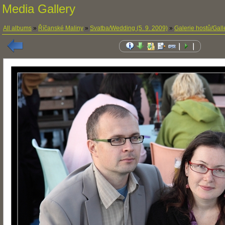
Media Gallery
All albums
»
Říčanské Maliny
»
Svatba/Wedding (5. 9. 2009)
»
Galerie hostů/Gall