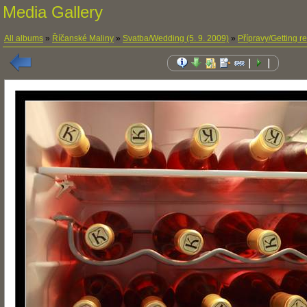
Media Gallery
All albums
»
Říčanské Maliny
»
Svatba/Wedding (5. 9. 2009)
»
Přípravy/Getting r