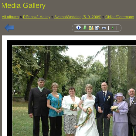
Media Gallery
All albums
»
Říčanské Maliny
»
Svatba/Wedding (5. 9. 2009)
»
Obřad/Ceremony