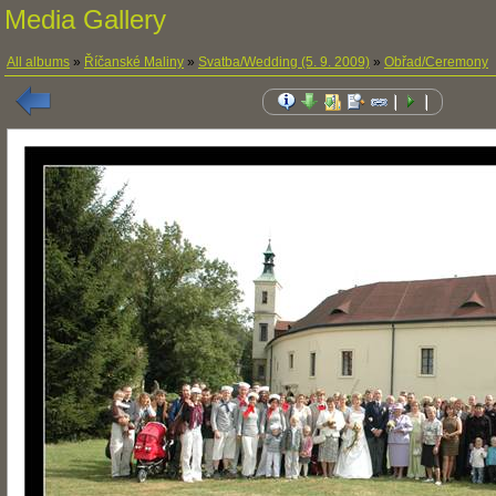
Media Gallery
All albums
»
Říčanské Maliny
»
Svatba/Wedding (5. 9. 2009)
»
Obřad/Ceremony