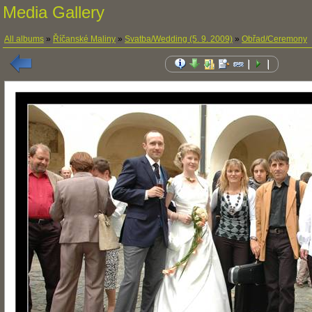
Media Gallery
All albums
»
Říčanské Maliny
»
Svatba/Wedding (5. 9. 2009)
»
Obřad/Ceremony