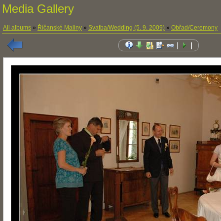
Media Gallery
All albums
»
Říčanské Maliny
»
Svatba/Wedding (5. 9. 2009)
»
Obřad/Ceremony