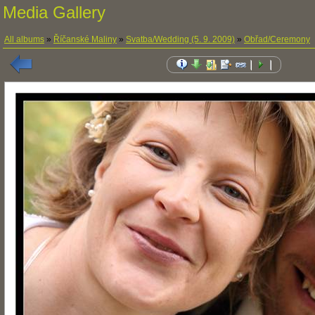
Media Gallery
All albums
»
Říčanské Maliny
»
Svatba/Wedding (5. 9. 2009)
»
Obřad/Ceremony