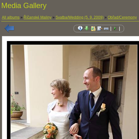
Media Gallery
All albums
»
Říčanské Maliny
»
Svatba/Wedding (5. 9. 2009)
»
Obřad/Ceremony