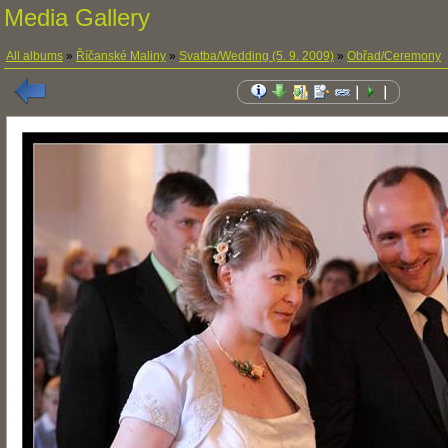
Media Gallery
All albums
»
Říčanské Maliny
»
Svatba/Wedding (5. 9. 2009)
»
Obřad/Ceremony