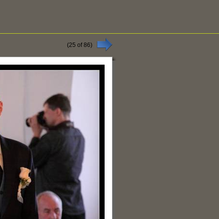
(
25
of
86
)