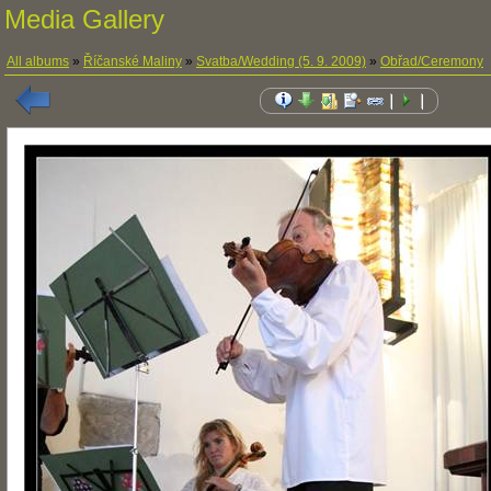
Media Gallery
All albums
»
Říčanské Maliny
»
Svatba/Wedding (5. 9. 2009)
»
Obřad/Ceremony