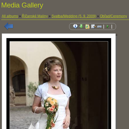
Media Gallery
All albums
»
Říčanské Maliny
»
Svatba/Wedding (5. 9. 2009)
»
Obřad/Ceremony