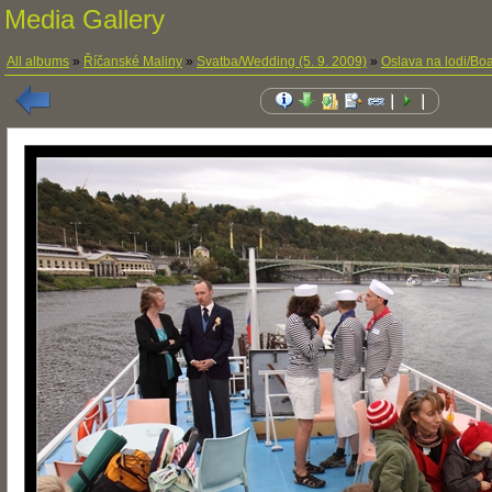
Media Gallery
All albums
»
Říčanské Maliny
»
Svatba/Wedding (5. 9. 2009)
»
Oslava na lodi/Boa