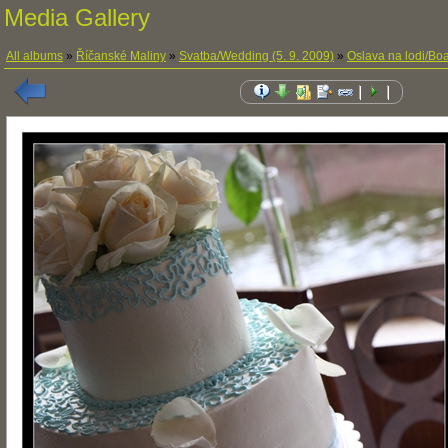
Media Gallery
All albums
»
Říčanské Maliny
»
Svatba/Wedding (5. 9. 2009)
»
Oslava na lodi/Boa