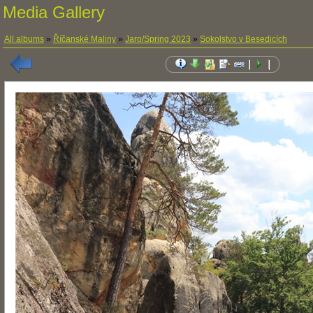
Media Gallery
All albums
»
Říčanské Maliny
»
Jaro/Spring 2023
»
Sokolstvo v Besedicích