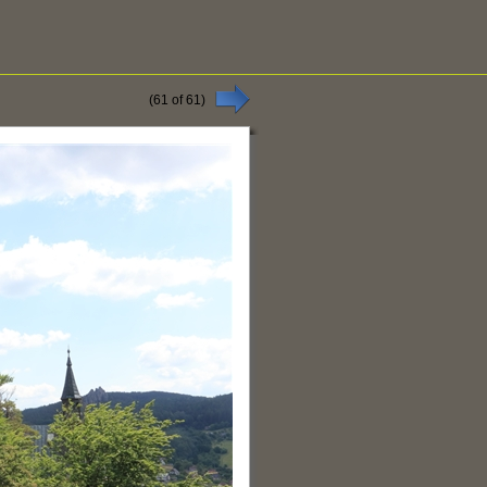
(
61
of
61
)