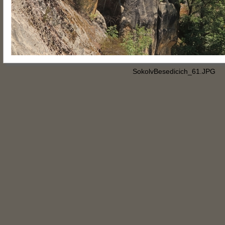
SokolvBesedicich_61.JPG